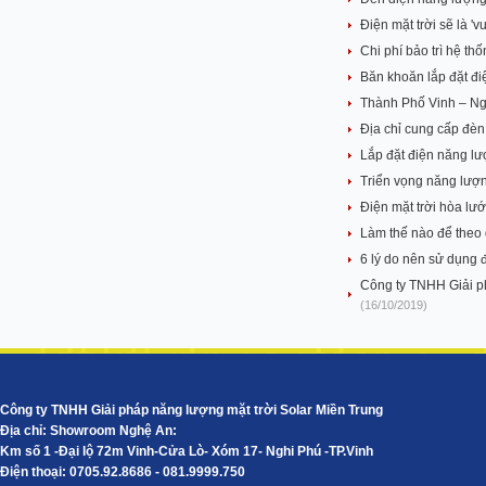
Điện mặt trời sẽ là 'vu
Chi phí bảo trì hệ th
Băn khoăn lắp đặt đi
Thành Phố Vinh – Ngh
Địa chỉ cung cấp đèn 
Lắp đặt điện năng lư
Triển vọng năng lượn
Điện mặt trời hòa lướ
Làm thế nào để theo 
6 lý do nên sử dụng đ
Công ty TNHH Giải ph
(16/10/2019)
Công ty TNHH Giải pháp năng lượng mặt trời Solar Miền Trung
Địa chỉ: Showroom Nghệ An:
Km số 1 -Đại lộ 72m Vinh-Cửa Lò- Xóm 17- Nghi Phú -TP.Vinh
Điện thoại: 0705.92.8686 - 081.9999.750