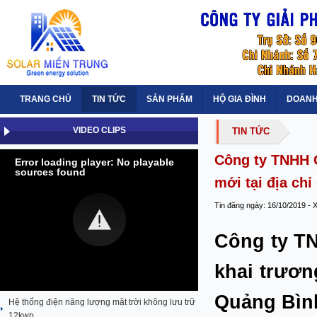
TRANG CHỦ
TIN TỨC
SẢN PHẨM
HỘ GIA ĐÌNH
DOANH
VIDEO CLIPS
TIN TỨC
Công ty TNHH G
Error loading player: No playable
sources found
mới tại địa ch
Tin đăng ngày: 16/10/2019 - 
Công ty TN
khai trươn
Quảng Bìn
Hệ thống điện năng lượng mặt trời không lưu trữ
12kwp