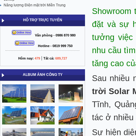
Năng lượng Điện mặt trời Miền Trung
Showroom tạ
HỖ TRỢ TRỰC TUYẾN
đặt và sự h
tưởng việc
Văn phòng - 0986 870 980
Hotline - 0819 999 750
nhu cầu tìm
|
Hôm nay:
479
Tất cả:
689,727
tăng cao củ
ALBUM ẢNH CÔNG TY
Sau nhiều 
trời Solar
Tĩnh, Quảng
tác ở nhiều
Sự hiện diệ