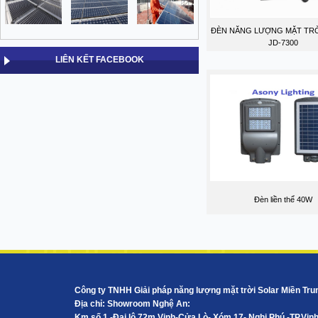
ĐÈN NĂNG LƯỢNG MẶT TRỜ
JD-7300
LIÊN KẾT FACEBOOK
Đèn liền thể 40W
Công ty TNHH Giải pháp năng lượng mặt trời Solar Miền Tru
Địa chỉ: Showroom Nghệ An:
Km số 1 -Đại lộ 72m Vinh-Cửa Lò- Xóm 17- Nghi Phú -TP.Vin