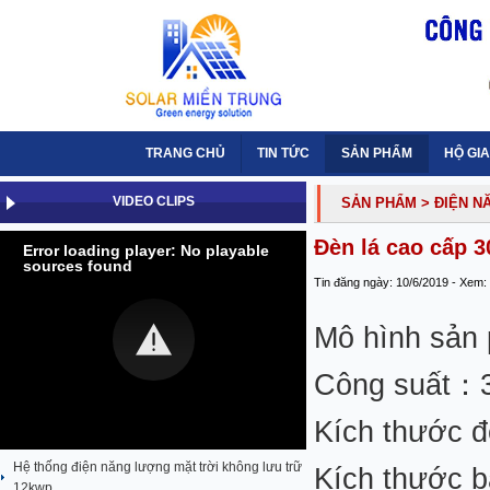
TRANG CHỦ
TIN TỨC
SẢN PHẨM
HỘ GIA
VIDEO CLIPS
SẢN PHẨM
> ĐIỆN 
Đèn lá cao cấp 
Error loading player: No playable
sources found
Tin đăng ngày: 10/6/2019 - Xem:
Mô hình sả
Công suất：
Kích thước
Hệ thống điện năng lượng mặt trời không lưu trữ
Kích thước 
12kwp