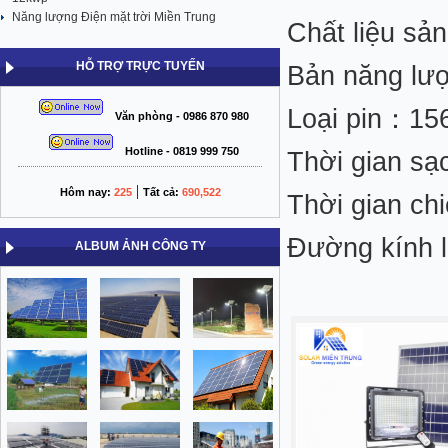
Năng lượng Điện mặt trời Miền Trung
Chất liệu sả
HỖ TRỢ TRỰC TUYẾN
Bản năng lư
Loại pin：1
Văn phòng - 0986 870 980
Hotline - 0819 999 750
Thời gian sạ
|
Hôm nay:
225
Tất cả:
690,522
Thời gian ch
Đường kính 
ALBUM ẢNH CÔNG TY