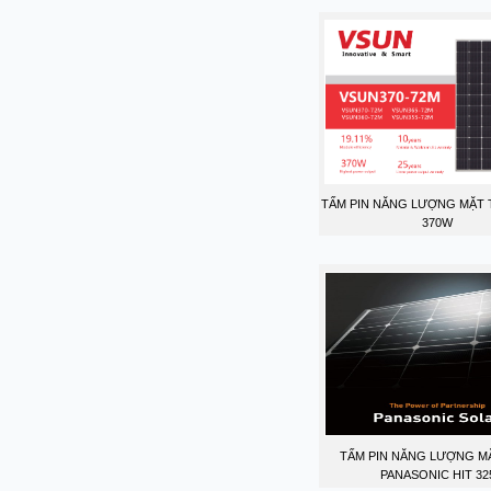
TẤM PIN NĂNG LƯỢNG MẶT 
370W
TẤM PIN NĂNG LƯỢNG M
PANASONIC HIT 32