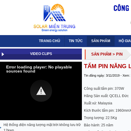
TRANG CHỦ
TIN TỨC
SẢN PHẨM
HỘ GIA
VIDEO CLIPS
SẢN PHẨM
> PIN
TẤM PIN NĂNG 
Error loading player: No playable
sources found
Tin đăng ngày: 3/11/2019 - Xem:
Công suất tấm pin: 370W
Hãng Sản xuất: QCELL Đức
Xuất xứ: Malaysia
Kích thước tấm pin: 1960
Trọng lượng: 22.5Kg
Hệ thống điện năng lượng mặt trời không lưu trữ
Bảo hành: 25 năm
12kwp